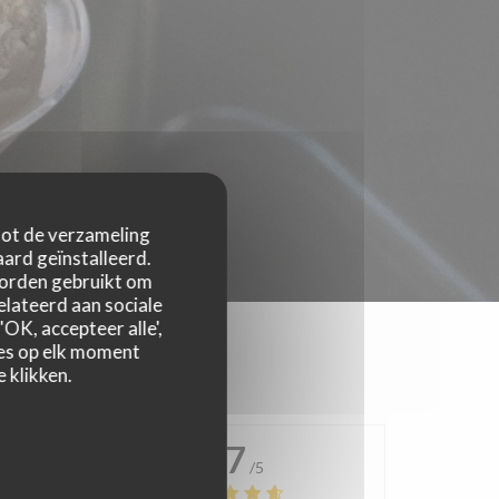
 tot de verzameling
ard geïnstalleerd.
worden gebruikt om
relateerd aan sociale
OK, accepteer alle',
zes op elk moment
 klikken.
4.7
/5