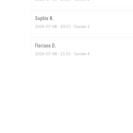
Sophie
N
2026-07-08
- 20:15 - Gasten 2
Floriane
D
2026-07-08
- 21:15 - Gasten 4
Cuisine très basique, même sauce pour différents pla
de chez Metro, pour des prix qui ne sont pas en rappo