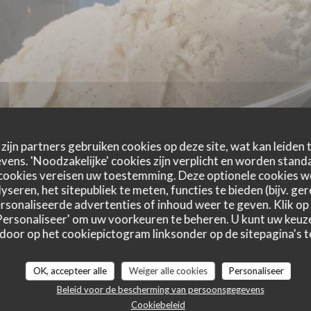
zijn partners gebruiken cookies op deze site, wat kan leiden
ens. 'Noodzakelijke' cookies zijn verplicht en worden standa
cookies vereisen uw toestemming. Deze optionele cookies 
yseren, het sitepubliek te meten, functies te bieden (bijv. ge
sonaliseerde advertenties of inhoud weer te geven. Klik op '
 'Personaliseer' om uw voorkeuren te beheren. U kunt uw keu
 door op het cookiepictogram linksonder op de sitepagina's te
astbeoordelingen
OK, accepteer alle
Weiger alle cookies
Personaliseer
Beleid voor de bescherming van persoonsgegevens
Cookiebeleid