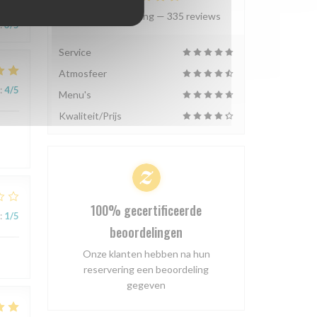
Gemiddelde rating —
335 reviews
:
3
/5
Service
Atmosfeer
:
4
/5
Menu's
Kwaliteit/Prijs
100% gecertificeerde
:
1
/5
beoordelingen
Onze klanten hebben na hun
reservering een beoordeling
gegeven