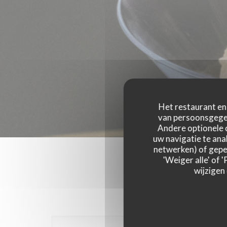
Het restaurant en 
van persoonsgegev
Andere optionele 
uw navigatie te anal
netwerken) of geper
'Weiger alle' of
wijzigen
Onze g