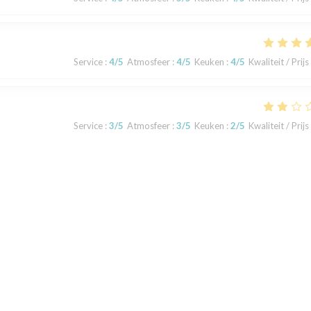
Service
:
4
/5
Atmosfeer
:
4
/5
Keuken
:
4
/5
Kwaliteit / Prijs
Service
:
3
/5
Atmosfeer
:
3
/5
Keuken
:
2
/5
Kwaliteit / Prijs
ts de pâtes par exemple. Ça sent l’assemblage de surgelés et les produi
rt avec les produits servis.
1
2
3