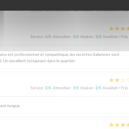
Service
:
5
/5
Atmosfeer
:
4
/5
Keuken
:
4
/5
Kwaliteit / Prijs
Service
:
5
/5
Atmosfeer
:
5
/5
Keuken
:
5
/5
Kwaliteit / Prijs
vice est professionnel et sympathique, les recettes italiennes sont
. Un excellent restaurant dans le quartier.
Service
:
2
/5
Atmosfeer
:
3
/5
Keuken
:
2
/5
Kwaliteit / Prijs
ment longue