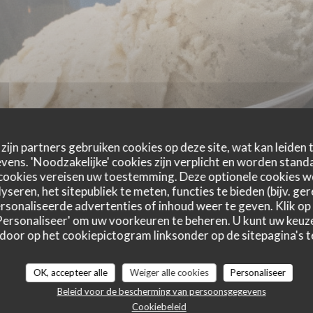
zijn partners gebruiken cookies op deze site, wat kan leiden
ens. 'Noodzakelijke' cookies zijn verplicht en worden standa
cookies vereisen uw toestemming. Deze optionele cookies 
yseren, het sitepubliek te meten, functies te bieden (bijv. ge
sonaliseerde advertenties of inhoud weer te geven. Klik op '
 'Personaliseer' om uw voorkeuren te beheren. U kunt uw keu
 door op het cookiepictogram linksonder op de sitepagina's te
astbeoordelingen
OK, accepteer alle
Weiger alle cookies
Personaliseer
Beleid voor de bescherming van persoonsgegevens
Cookiebeleid