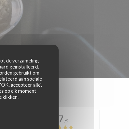
 tot de verzameling
ard geïnstalleerd.
worden gebruikt om
relateerd aan sociale
OK, accepteer alle',
zes op elk moment
 klikken.
4.7
/5