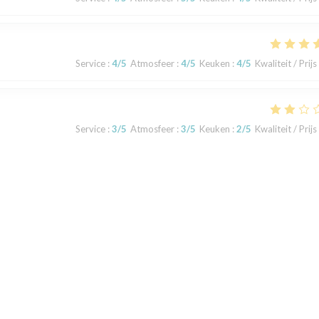
Service
:
4
/5
Atmosfeer
:
4
/5
Keuken
:
4
/5
Kwaliteit / Prijs
Service
:
3
/5
Atmosfeer
:
3
/5
Keuken
:
2
/5
Kwaliteit / Prijs
ts de pâtes par exemple. Ça sent l’assemblage de surgelés et les produi
rt avec les produits servis.
1
2
3