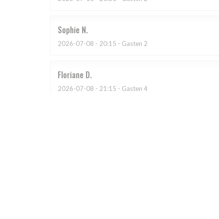
Sophie
N
2026-07-08
- 20:15 - Gasten 2
Floriane
D
2026-07-08
- 21:15 - Gasten 4
Cuisine très basique, même sauce pour différents pla
de chez Metro, pour des prix qui ne sont pas en rappo