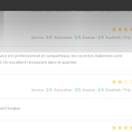
Service
:
5
/5
Atmosfeer
:
4
/5
Keuken
:
4
/5
Kwaliteit / Prijs
Service
:
5
/5
Atmosfeer
:
5
/5
Keuken
:
5
/5
Kwaliteit / Prijs
vice est professionnel et sympathique, les recettes italiennes sont
. Un excellent restaurant dans le quartier.
Service
:
2
/5
Atmosfeer
:
3
/5
Keuken
:
2
/5
Kwaliteit / Prijs
ment longue