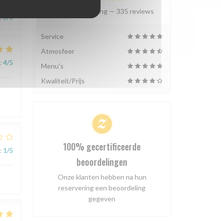
Gemiddelde rating —
335 reviews
:
3
/5
Service
Atmosfeer
:
4
/5
Menu's
Kwaliteit/Prijs
100% gecertificeerde
:
1
/5
beoordelingen
Onze klanten hebben na hun
reservering een beoordeling
gegeven