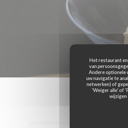
Het restaurant en 
van persoonsgegev
Andere optionele 
uw navigatie te anal
netwerken) of geper
'Weiger alle' of
wijzigen
Onze g