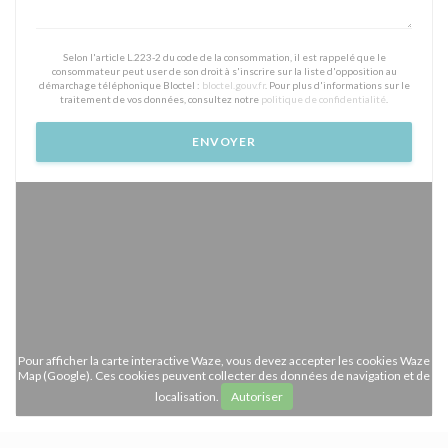
Selon l'article L.223-2 du code de la consommation, il est rappelé que le
consommateur peut user de son droit à s'inscrire sur la liste d'opposition au
démarchage téléphonique Bloctel :
bloctel.gouv.fr
. Pour plus d'informations sur le
traitement de vos données, consultez notre
politique de confidentialité
.
Pour afficher la carte interactive Waze, vous devez accepter les cookies Waze
Map (Google). Ces cookies peuvent collecter des données de navigation et de
localisation.
Autoriser