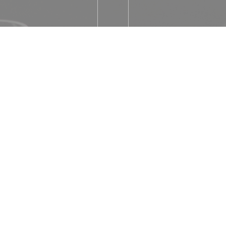
, イタリアの
トラン,
77
エアコン, テラス
方法
ード, アップルペイ, ホリ
 現金, ビザ, チェック,
ー