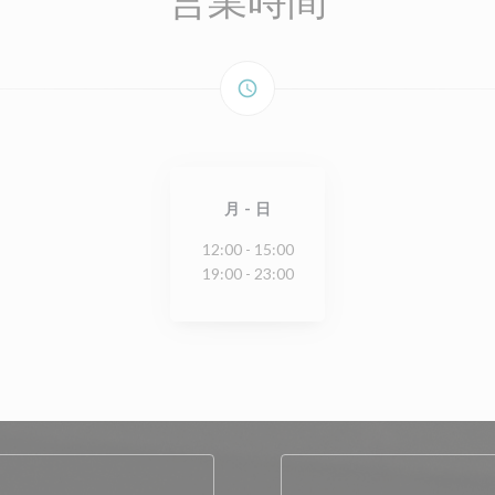
access_time
月
-
日
12:00 - 15:00
19:00 - 23:00