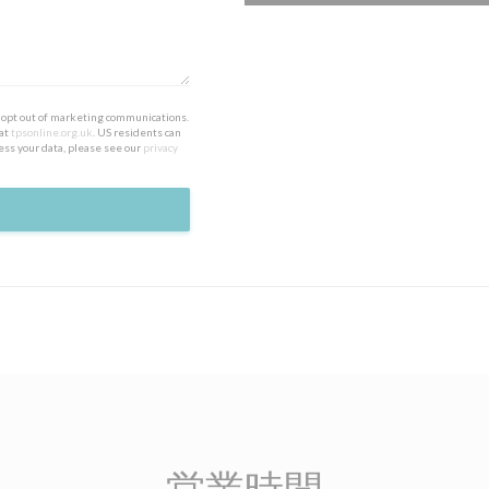
to opt out of marketing communications.
 at
tpsonline.org.uk
. US residents can
ess your data, please see our
privacy
営業時間