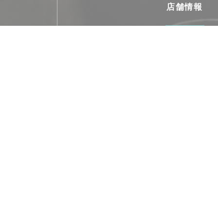
店舗情報
料理
パスタ, ピザ, 自家製, 新鮮な製品
ビジネスタイプ
ピッツェリア, イタリアンレス
レストランの伝統
サービス
屋根付きテラス, WI-FI, 貸し切り, 
ご利用可能なお支払い
Amex, モバイル決済, タッチ決済 クレジットカ
デーバウチャー, ユーロカード /マスターカード,
アメックス, カルトブル