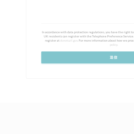
In accordance with data protection regulations, you have the right 
UK residents can register with the Telephone Preference Service
register at
donotcall.gov
. For more information about how we proc
policy
.