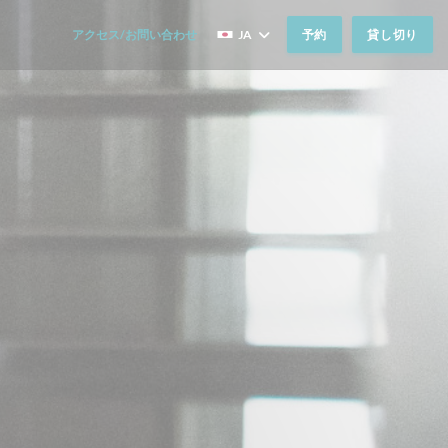
アクセス/お問い合わせ
JA
予約
貸し切り
((新しいウィンドウで開きます))
((新しいウィンドウで開きます))